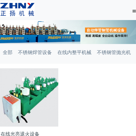
全部
不锈钢焊管设备
在线内整平机械
不锈钢管抛光机
在线光亮退火设备