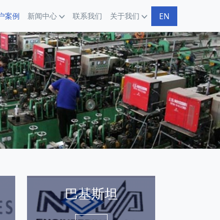
EN
户案例
新闻中心
联系我们
关于我们
巴基斯坦