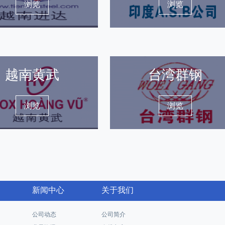
浏览
浏览
越南黄武
台湾群钢
浏览
浏览
新闻中心
关于我们
公司动态
公司简介