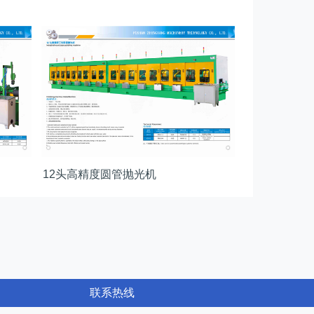
12头高精度圆管抛光机
联系热线