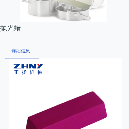
抛光蜡
详细信息