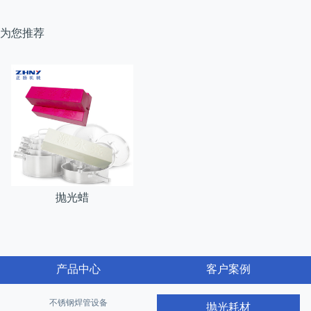
为您推荐
抛光蜡
产品中心
客户案例
不锈钢焊管设备
抛光耗材